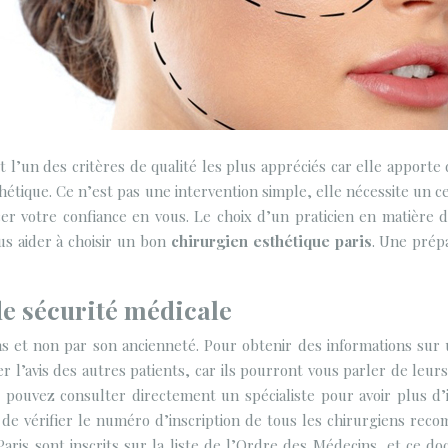
st l’un des critères de qualité les plus appréciés car elle apport
thétique. Ce n’est pas une intervention simple, elle nécessite un 
r votre confiance en vous. Le choix d’un praticien en matière d’
ous aider à choisir un bon
chirurgien esthétique paris
. Une prép
e sécurité médicale
ns et non par son ancienneté. Pour obtenir des informations sur un
r l’avis des autres patients, car ils pourront vous parler de le
 pouvez consulter directement un spécialiste pour avoir plus d’
e de vérifier le numéro d’inscription de tous les chirurgiens re
ris sont inscrits sur la liste de l’Ordre des Médecins, et ce doc