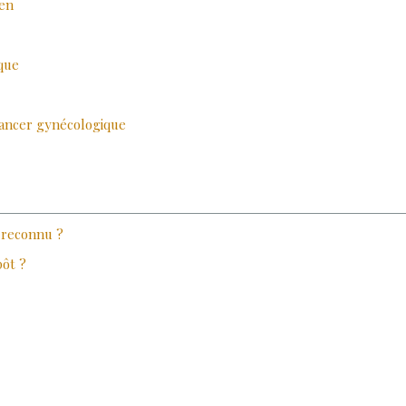
ien
ique
 cancer gynécologique
 reconnu ?
pôt ?