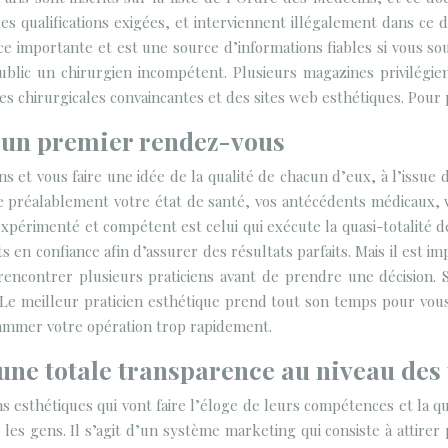
 qualifications exigées, et interviennent illégalement dans ce do
lace importante et est une source d’informations fiables si vous 
lic un chirurgien incompétent. Plusieurs magazines privilégien
ces chirurgicales convaincantes et des sites web esthétiques. Pour
 un premier rendez-vous
et vous faire une idée de la qualité de chacun d’eux, à l’issue 
e préalablement votre état de santé, vos antécédents médicaux, v
expérimenté et compétent est celui qui exécute la quasi-totalité 
ts en confiance afin d’assurer des résultats parfaits. Mais il est 
 rencontrer plusieurs praticiens avant de prendre une décision. S
 Le meilleur praticien esthétique prend tout son temps pour vou
rammer votre opération trop rapidement.
une totale transparence au niveau des 
esthétiques qui vont faire l’éloge de leurs compétences et la qua
 les gens. Il s’agit d’un système marketing qui consiste à attire