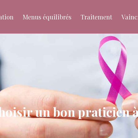
ation
Menus équilibrés
Traitement
Vainc
hoisir un bon praticien 