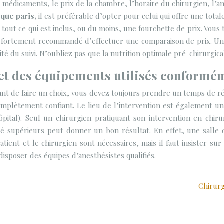
 médicaments, le prix de la chambre, l’horaire du chirurgien, l’ane
ique paris,
il est préférable d’opter pour celui qui offre une tota
 tout ce qui est inclus, ou du moins, une fourchette de prix. Vous
st fortement recommandé d’effectuer une comparaison de prix. Un
té du suivi. N’oubliez pas que la nutrition optimale pré-chirurgical
n et des équipements utilisés conform
ant de faire un choix, vous devez toujours prendre un temps de r
omplètement confiant. Le lieu de l’intervention est également un 
ôpital). Seul un chirurgien pratiquant son intervention en chi
 supérieurs peut donner un bon résultat. En effet, une salle d
 patient et le chirurgien sont nécessaires, mais il faut insister su
isposer des équipes d’anesthésistes qualifiés.
Chirurg