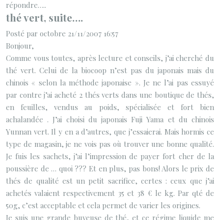
répondre…..
thé vert, suite….
Posté par octobre 21/11/2007 16:57
Bonjour,
Comme vous toutes, après lecture et conseils, j’ai cherché du
thé vert. Celui de la biocoop n’est pas du japonais mais du
chinois « selon la méthode japonaise ». Je ne l’ai pas essuyé
par contre j’ai acheté 2 thés verts dans une boutique de thés,
en feuilles, vendus au poids, spécialisée et fort bien
achalandée . J’ai choisi du japonais Fuji Yama et du chinois
Yunnan vert. Il y en a d’autres, que j’essaierai. Mais hormis ce
type de magasin, je ne vois pas où trouver une bonne qualité.
Je fuis les sachets, j’ai l’impression de payer fort cher de la
poussière de … quoi ??? Et en plus, pas bons! Alors le prix de
thés de qualité est un petit sacrifice, certes : ceux que j’ai
achetés valaient respectivement 35 et 38 € le kg. Par qté de
50g, c’est acceptable et cela permet de varier les origines.
Je suis une grande buveuse de thé, et ce régime liquide me