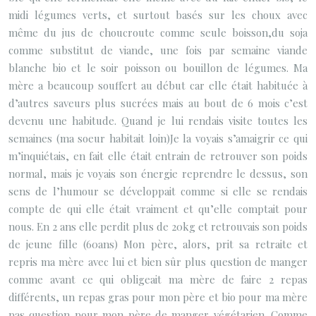
midi légumes verts, et surtout basés sur les choux avec
même du jus de choucroute comme seule boisson,du soja
comme substitut de viande, une fois par semaine viande
blanche bio et le soir poisson ou bouillon de légumes. Ma
mère a beaucoup souffert au début car elle était habituée à
d’autres saveurs plus sucrées mais au bout de 6 mois c’est
devenu une habitude. Quand je lui rendais visite toutes les
semaines (ma soeur habitait loin)Je la voyais s’amaigrir ce qui
m’inquiétais, en fait elle était entrain de retrouver son poids
normal, mais je voyais son énergie reprendre le dessus, son
sens de l’humour se développait comme si elle se rendais
compte de qui elle était vraiment et qu’elle comptait pour
nous. En 2 ans elle perdit plus de 20kg et retrouvais son poids
de jeune fille (60ans) Mon père, alors, prit sa retraite et
repris ma mère avec lui et bien sûr plus question de manger
comme avant ce qui obligeait ma mère de faire 2 repas
différents, un repas gras pour mon père et bio pour ma mère
pas question pour mon père de manger végétarien. Comme