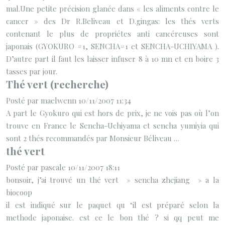
mal.Une petite précision glanée dans « les aliments contre le
cancer » des Dr R.Beliveau et D.gingas: les thés verts
contenant le plus de propriétes anti cancéreuses sont
japonais (GYOKURO #1, SENCHA#1 et SENCHA-UCHIYAMA ).
D’autre part il faut les laisser infuser 8 à 10 mn et en boire 3
tasses par jour.
Thé vert (recherche)
Posté par maelwenn 10/11/2007 11:34
A part le Gyokuro qui est hors de prix, je ne vois pas où l’on
trouve en France le Sencha-Uchiyama et sencha yumiyia qui
sont 2 thés recommandés par Monsieur Béliveau …
thé vert
Posté par pascale 10/11/2007 18:11
bonsoir, j’ai trouvé un thé vert » sencha zhejiang » a la
biocoop
il est indiqué sur le paquet qu ‘il est préparé selon la
methode japonaise. est ce le bon thé ? si qq peut me